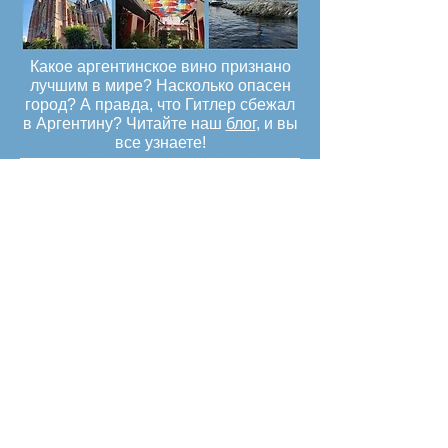
Какое аргентинское вино признано
лучшим в мире? Насколько опасен
город? А правда, что Гитлер сбежал
в Аргентину? Читайте наш
блог
, и вы
все узнаете!
И не забудьте посмотреть наш
YouTube канал
, где мы публикуем
интересные видео о городе (в том
числе 360)!