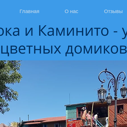
Главная
О нас
Отзывы
ока и Каминито - 
цветных домико