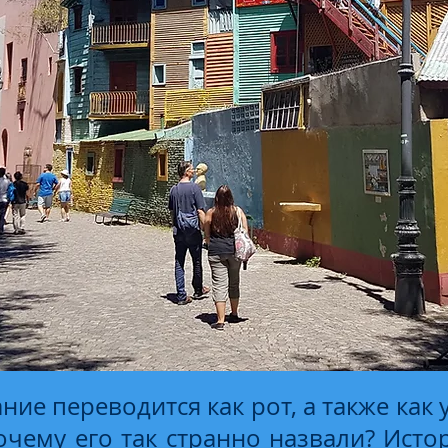
ие переводится как рот, а также как у
очему его так странно назвали? Исто