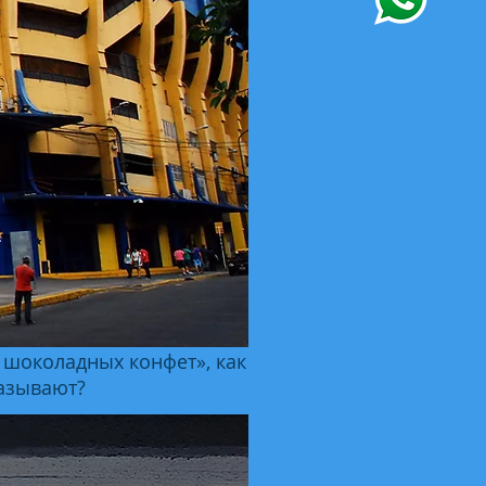
ка шоколадных конфет
», как
называют?