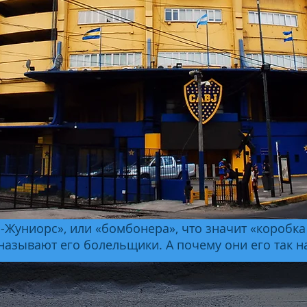
ка-Жуниорс», или «бомбонера», что значит «короб
называют его болельщики. А почему они его так 