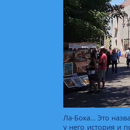
Ла-Бока… Это назван
у него история и п