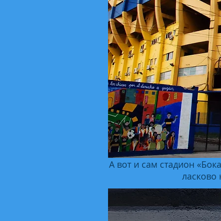
А вот и сам стадион «Бо
ласково 