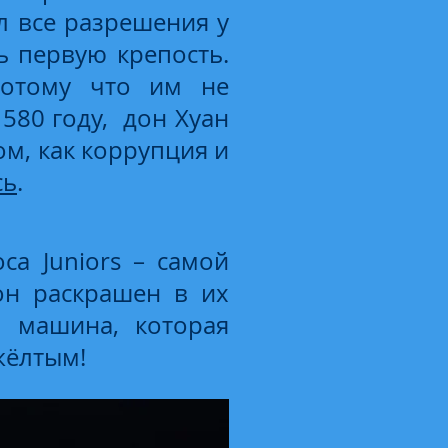
л все разрешения у
ь первую крепость.
потому что им не
1580 году, дон Хуан
ом, как коррупция и
сь
.
ca Juniors – самой
он раскрашен в их
я машина, которая
 жёлтым!