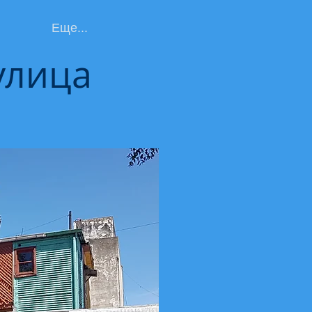
Еще...
улица
в