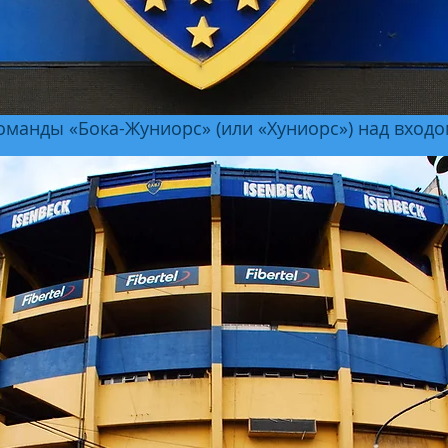
команды «Бока-Жуниорс» (или «Хуниорс») над входо