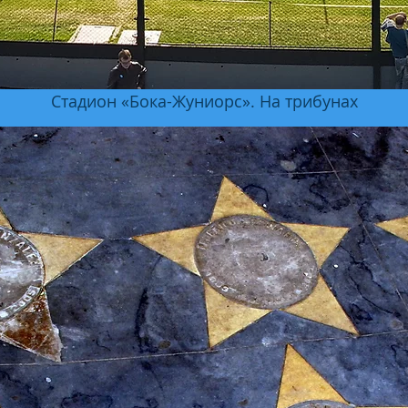
Стадион «Бока-Жуниорс». На трибунах