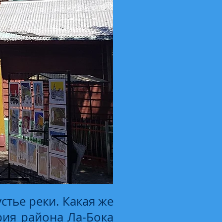
стье реки. Какая же
рия района Ла-Бока