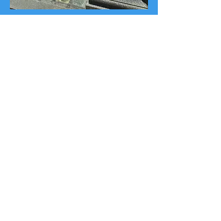
Самый дорогой склеп на кладбище
В нём похоронен первый ибероамериканский
Нобелевский лауреат по химии Луис
Федерико Лелуар