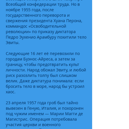
Всеобщей конфедерации труда. Но в
ноябре 1955 года, после
государственного переворота и
свержения президента Хуана Перона,
коммандос «Освободительной
революции» по приказу диктатора
Педро Эухенио Арамбуру похитили тело
Эвиты.
Следующие 16 лет её перевозили по
городам Буэнос-Айреса, а затем за
границу, чтобы предотвратить культ
личности. Народ обожал Эвиту, и любой
риск разозлить толпу был слишком
велик. Даже диктатура понимала: если
бросить тело в море, народ бы устроил
хаос.
23 апреля 1957 года гроб был тайно
вывезен в Геную, Италия, и похоронен
под чужим именем — Марии Магги де
Магистрис. Операция потребовала
участия церкви и военного