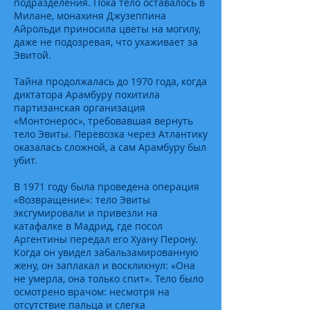
подразделения. Пока тело оставалось в
Милане, монахиня Джузеппина
Айрольди приносила цветы на могилу,
даже не подозревая, что ухаживает за
Эвитой.
Тайна продолжалась до 1970 года, когда
диктатора Арамбуру похитила
партизанская организация
«Монтонерос», требовавшая вернуть
тело Эвиты. Перевозка через Атлантику
оказалась сложной, а сам Арамбуру был
убит.
В 1971 году была проведена операция
«Возвращение»: тело Эвиты
эксгумировали и привезли на
катафалке в Мадрид, где посол
Аргентины передал его Хуану Перону.
Когда он увидел забальзамированную
жену, он заплакал и воскликнул: «Она
не умерла, она только спит». Тело было
осмотрено врачом: несмотря на
отсутствие пальца и слегка