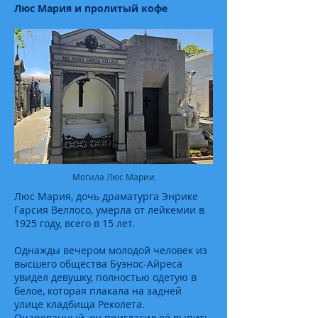
Люс Мария и пролитый кофе
Могила Люс Марии
Люс Мария, дочь драматурга Энрике
Гарсия Веллосо, умерла от лейкемии в
1925 году, всего в 15 лет.
Однажды вечером молодой человек из
высшего общества Буэнос-Айреса
увидел девушку, полностью одетую в
белое, которая плакала на задней
улице кладбища Реколета.
Очарованный, он пригласил её выпить