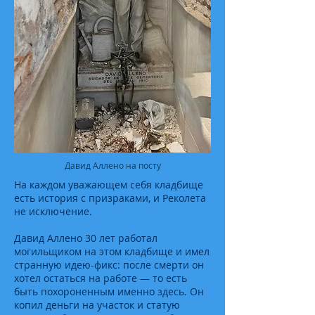
Давид Аллено на посту
На каждом уважающем себя кладбище
есть история с призраками, и Реколета
не исключение.
Давид Аллено 30 лет работал
могильщиком на этом кладбище и имел
странную идею-фикс: после смерти он
хотел остаться на работе — то есть
быть похороненным именно здесь. Он
копил деньги на участок и статую