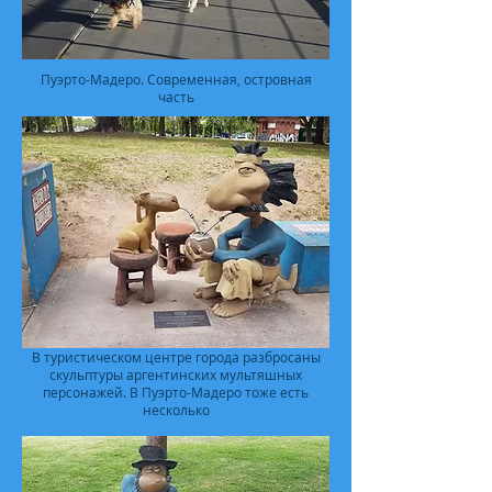
Пуэрто-Мадеро. Современная, островная
часть
В туристическом центре города разбросаны
скульптуры аргентинских мультяшных
персонажей. В Пуэрто-Мадеро тоже есть
несколько