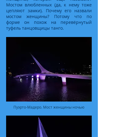
Мостом влюбленных (да, к нему тоже
цепляют замки). Почему его назвали
мостом женщины? Потому что по
форме он похож на перевёрнутый
туфель танцовщицы танго.
Пуэрто-Мадеро. Мост женщины ночью