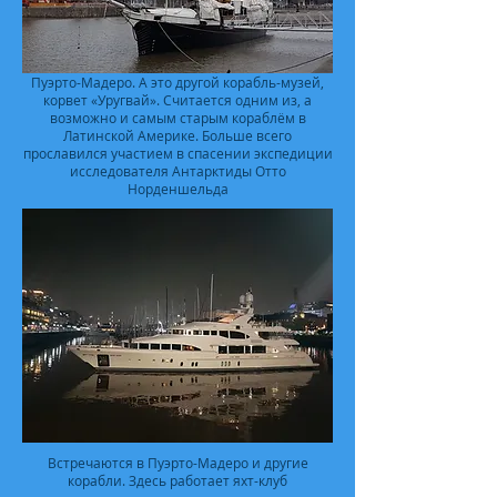
Пуэрто-Мадеро. А это другой корабль-музей,
корвет «Уругвай». Считается одним из, а
возможно и самым старым кораблём в
Латинской Америке. Больше всего
прославился участием в спасении экспедиции
исследователя Антарктиды Отто
Норденшельда
Встречаются в Пуэрто-Мадеро и другие
корабли. Здесь работает яхт-клуб