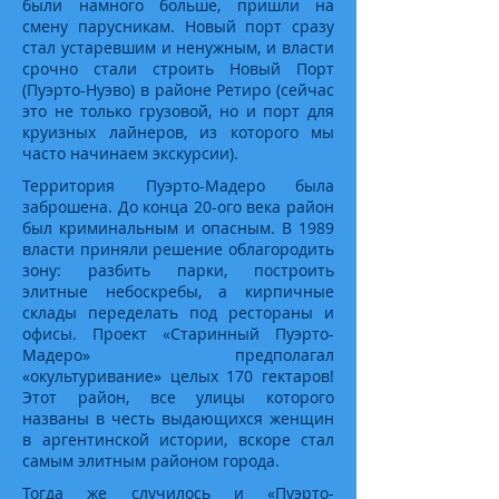
были намного больше, пришли на
смену парусникам. Новый порт сразу
стал устаревшим и ненужным, и власти
срочно стали строить Новый Порт
(Пуэрто-Нуэво) в районе Ретиро (сейчас
это не только грузовой, но и порт для
круизных лайнеров, из которого мы
часто начинаем экскурсии).
Территория Пуэрто-Мадеро была
заброшена. До конца 20-ого века район
был криминальным и опасным. В 1989
власти приняли решение облагородить
зону: разбить парки, построить
элитные небоскребы, а кирпичные
склады переделать под рестораны и
офисы. Проект «Старинный Пуэрто-
Мадеро» предполагал
«окультуривание» целых 170 гектаров!
Этот район, все улицы которого
названы в честь выдающихся женщин
в аргентинской истории, вскоре стал
самым элитным районом города.
Тогда же случилось и «Пуэрто-