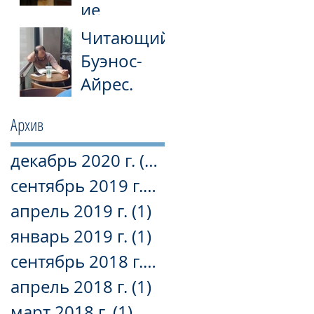
ие
Александр
Читающий
а
Буэнос-
Паперного
Айрес.
в Буэнос-
Архив
Айресе
декабрь 2020 г.
(1)
1 пост
сентябрь 2019 г.
(1)
1 пост
апрель 2019 г.
(1)
1 пост
январь 2019 г.
(1)
1 пост
сентябрь 2018 г.
(3)
3 поста
апрель 2018 г.
(1)
1 пост
март 2018 г.
(1)
1 пост