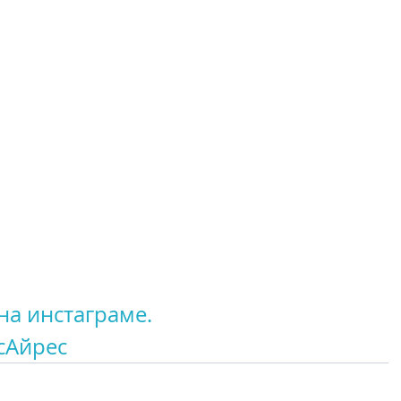
на инстаграме.
сАйрес