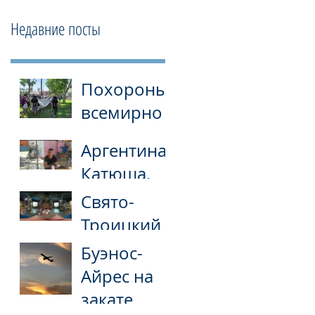
Недавние посты
Похороны
всемирно
известного
Аргентина.
футболист
Катюша.
а
Свято-
Марадоны
Троицкий
и штурм
собор в
президент
Буэнос-
Буэнос-
ского
Айрес на
Айресе
дворца
закате