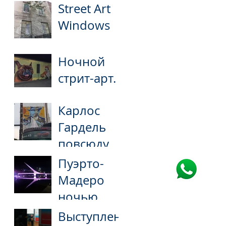
Street Art
Windows
Ночной
стрит-арт.
Карлос
Гардель
повсюду.
Пуэрто-
Мадеро
ночью
Выступлен