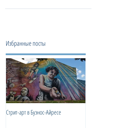
в формате 360 VR. #БуэносАйрес
#360 #VR
Избранные посты
Стрит-арт в Буэнос-Айресе